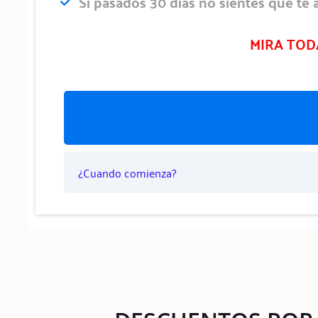
Si pasados 30 días no sientes que te a
MIRA TOD
¿Cuando comienza?
La cursada comienza en el mes que elija inscribirse el al
cumplirse la aprobación de los módulos y las 142 horas r
¿Cuantas horas de formación tengo que reali
El total de horas de formación básica para recibir n
horas de tutoría del entrenador, y las horas de clas
¿Puedo pausar un tiempo la formación?
Si, puedes tomarte vacaciones o directamente pa