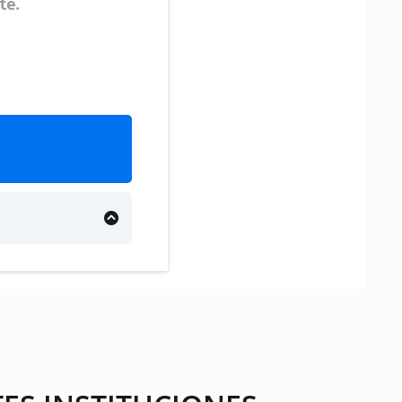
te.
l programa, las
de seis meses de