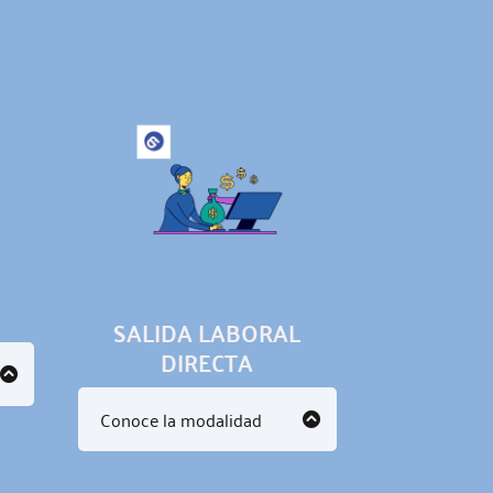
SALIDA LABORAL
DIRECTA
Conoce la modalidad
e
Para poder lograr una salida
s
laboral, es necesario
l
cumplir con 600 horas de