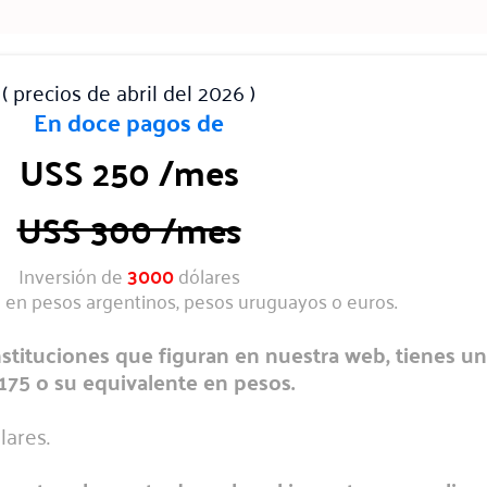
( precios de abril del 2026 )
En doce pagos de
USS 250 /mes
USS 300 /mes
Inversión de
3000
dólares
 en pesos argentinos, pesos uruguayos o euros.
nstituciones que figuran en nuestra web, tienes u
175 o su equivalente en pesos.
lares.