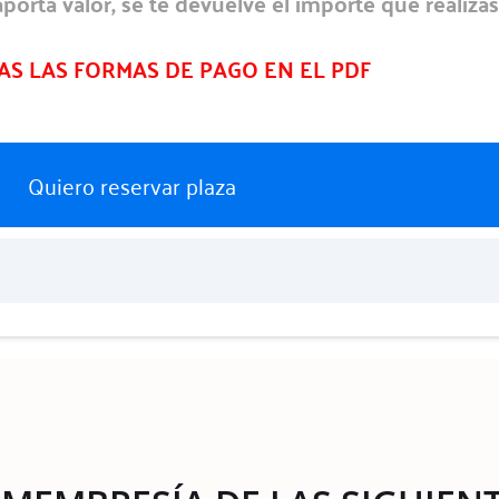
porta valor, se te devuelve el importe que realizas
AS LAS FORMAS DE PAGO EN EL PDF
Quiero reservar plaza
umno/a y termina al
equeridas en el año.
zar?
uestra Certificación es de
142 horas
, que contemplan las observaciones en e
es asincrónicas del campus.
usar la cursada cuando lo necesites, teniendo en cuenta que si pasan más 